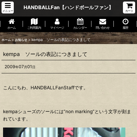
HANDBALLFan【ハンドボールファン】
メニュー
カート
ホーム
ご利用案内
マイページ
カレンダー
問い合わせ
履歴
>
>
kempa ソールの表記につきまして
ホーム
お知らせ
kempa ソールの表記につきまして
2009
07
01
年
月
日
こんにちわ、HANDBALLFanStaffです。
kempaシューズのソールには”non marking”という文字が刻ま
れています。