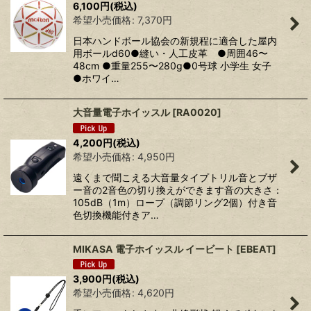
6,100
円
(税込)
希望小売価格
:
7,370
円
日本ハンドボール協会の新規程に適合した屋内
用ボールd60●縫い・人工皮革 ●周囲46〜
48cm ●重量255〜280g●0号球 小学生 女子
●ホワイ…
大音量電子ホイッスル
[
RA0020
]
4,200
円
(税込)
希望小売価格
:
4,950
円
遠くまで聞こえる大音量タイプトリル音とブザ
ー音の2音色の切り換えができます音の大きさ：
105dB（1m）ロープ（調節リング2個）付き音
色切換機能付きア…
MIKASA 電子ホイッスル イービート
[
EBEAT
]
3,900
円
(税込)
希望小売価格
:
4,620
円