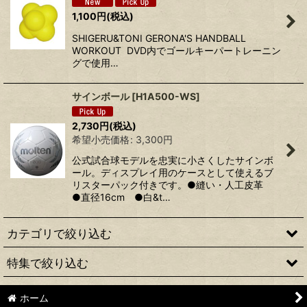
1,100
円
(税込)
SHIGERU&TONI GERONA'S HANDBALL
WORKOUT DVD内でゴールキーパートレーニン
グで使用…
サインボール
[
H1A500-WS
]
2,730
円
(税込)
希望小売価格
:
3,300
円
公式試合球モデルを忠実に小さくしたサインボ
ール。ディスプレイ用のケースとして使えるブ
リスターパック付きです。●縫い・人工皮革
●直径16cm ●白&t…
カテゴリで絞り込む
特集で絞り込む
マスターズTOYOTA GAMES 2026
ホーム
OSAKI OSOL
ウエア・サポーター