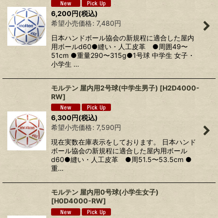
6,200
円
(税込)
希望小売価格
:
7,480
円
日本ハンドボール協会の新規程に適合した屋内
用ボールd60●縫い・人工皮革 ●周囲49〜
51cm ●重量290〜315g●1号球 中学生 女子・
小学生 …
モルテン 屋内用2号球(中学生男子)
[
H2D4000-
RW
]
6,300
円
(税込)
希望小売価格
:
7,590
円
現在実数在庫表示をしております。 日本ハンド
ボール協会の新規程に適合した屋内用ボール
d60●縫い・人工皮革 ●周51.5〜53.5cm ●
重…
モルテン 屋内用0号球(小学生女子)
[
H0D4000-RW
]