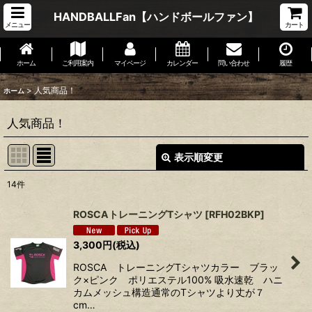
HANDBALLFan【ハンドボールファン】
メニュー
カート
ホーム
ご利用案内
マイページ
カレンダー
問い合わせ
履歴
>
人気商品！
ホーム
人気商品！
表示順変更
閉じる
14
件
表示数
:
ROSCAトレーニングTシャツ
[
RFH02BKP
]
並び順
:
3,300
円
(税込)
ROSCA トレーニングTシャツカラー ブラッ
絞り込む
ク×ピンク ポリエステル100% 吸水速乾 ハニ
カムメッシュ構造通常のTシャツより丈が７
cm…