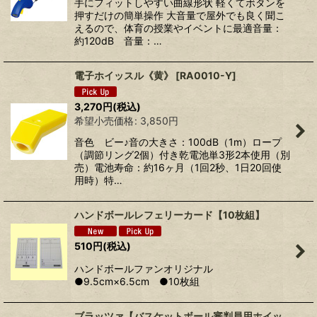
手にフィットしやすい曲線形状 軽くてボタンを
押すだけの簡単操作 大音量で屋外でも良く聞こ
えるので、体育の授業やイベントに最適音量：
約120dB 音量：…
電子ホイッスル《黄》
[
RA0010-Y
]
3,270
円
(税込)
希望小売価格
:
3,850
円
音色 ビー♪音の大きさ：100dB（1m）ロープ
（調節リング2個）付き乾電池単3形2本使用（別
売）電池寿命：約16ヶ月（1回2秒、1日20回使
用時）特…
ハンドボールレフェリーカード【10枚組】
510
円
(税込)
ハンドボールファンオリジナル
●9.5cm×6.5cm ●10枚組
ブラッツァ【バスケットボール審判員用ホイッ