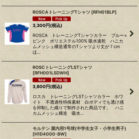
ROSCAトレーニングTシャツ
[
RFH01BLP
]
3,300
円
(税込)
ROSCA トレーニングTシャツカラー ブルー×
ピンク ポリエステル100% 吸水速乾 ハニカ
ムメッシュ構造通常のTシャツより丈が７cm
ほ…
ROSCトレーニングLSTシャツ
[
RFH001LSDWH
]
3,800
円
(税込)
ロスカ トレーニングLSTシャツカラー ホワ
イト 不透過性特殊素材 白ボディでも透け感
を抑制した織りで制作された商品です。 ハニ
カムメッシュ構造 吸水…
モルテン 屋内用1号球(中学生女子・小学生男子)
[
H1D4000-BW
]