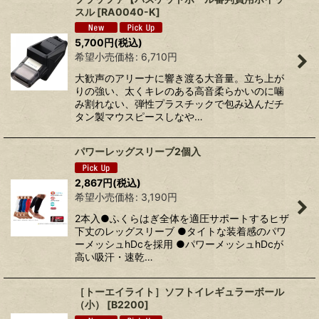
スル
[
RA0040-K
]
5,700
円
(税込)
希望小売価格
:
6,710
円
大歓声のアリーナに響き渡る大音量。立ち上が
りの強い、太くキレのある高音柔らかいのに噛
み割れない、弾性プラスチックで包み込んだチ
タン製マウスピースしなや…
パワーレッグスリーブ2個入
2,867
円
(税込)
希望小売価格
:
3,190
円
2本入●ふくらはぎ全体を適圧サポートするヒザ
下丈のレッグスリーブ ●タイトな装着感のパワ
ーメッシュhDcを採用 ●パワーメッシュhDcが
高い吸汗・速乾…
［トーエイライト］ソフトイレギュラーボール
（小）
[
B2200
]