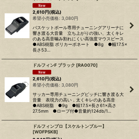
2,610
円
(税込)
希望小売価格
:
3,080
円
バスケットボール専用チューニングアリーナに
響き渡る大音量 立ち上がりの強い、太くキレ
のある高音噛み割れにくい高強度マウスピース
●ABS樹脂 ポリカーボネート ●8g ●幅17.5×
長さ53…
ドルフィンF ブラック
[
RA0070
]
2,610
円
(税込)
希望小売価格
:
3,080
円
サッカー専用チューニングピッチに響き渡る大
音量 表現力の高い，太くキレのある高音
●ABS樹脂 ●9g ●幅17.5×長さ61×高さ
27.5mm ●ロープ付●音量約124db/1…
ドルフィンプロ【スケルトンブルー】
[
WDFPSKB
]