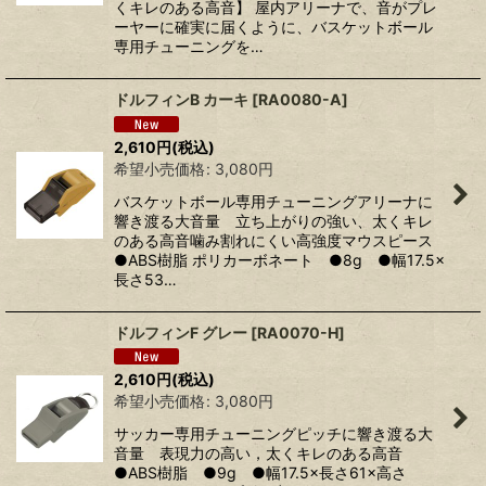
くキレのある高音】 屋内アリーナで、音がプレ
ーヤーに確実に届くように、バスケットボール
専用チューニングを…
ドルフィンB カーキ
[
RA0080-A
]
2,610
円
(税込)
希望小売価格
:
3,080
円
バスケットボール専用チューニングアリーナに
響き渡る大音量 立ち上がりの強い、太くキレ
のある高音噛み割れにくい高強度マウスピース
●ABS樹脂 ポリカーボネート ●8g ●幅17.5×
長さ53…
ドルフィンF グレー
[
RA0070-H
]
2,610
円
(税込)
希望小売価格
:
3,080
円
サッカー専用チューニングピッチに響き渡る大
音量 表現力の高い，太くキレのある高音
●ABS樹脂 ●9g ●幅17.5×長さ61×高さ