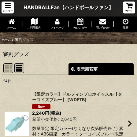
HANDBALLFan【ハンドボールファン】
メニュー
カート
ホーム
ご利用案内
マイページ
カレンダー
問い合わせ
履歴
>
審判グッズ
ホーム
審判グッズ
表示順変更
閉じる
24
件
表示数
:
【限定カラー】ドルフィンプロホイッスル【タ
ーコイズブルー】
[
WDFTB
]
並び順
:
2,240
円
(税込)
希望小売価格
:
2,640
円
絞り込む
数量限定 限定カラー(なくなり次第販売終了) 素
材：ABS樹脂 カラー：ターコイズブルー(限定