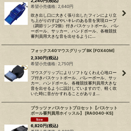
2,240
円
(税込)
希望小売価格
:
2,640
円
吹き出し口に大きく張り出したフィンにより立
ち上がりのすばやいキレのある音を実現ロープ
（調節リング2個）付きバスケットボール、バレ
ーボール、サッカー、ハンドボール、各種競技
審判員用大きな音を出せるように…
フォックス40マウスグリップ BK
[
FOX40M
]
2,330
円
(税込)
希望小売価格
:
2,750
円
マウスグリップによりソフトなくわえ心地ロー
プ付きバスケットボール、バレーボール、サッ
カー、ハンドボール、各種競技審判員用大きな
音を出せるように設計していますので、軽く吹
いた時に音がかすれることがありま…
ブラッツァ バスケットプロセット【バスケット
ボール審判員用ホイッスル】
[
RA0040-KS
]
6,820
円
(税込)