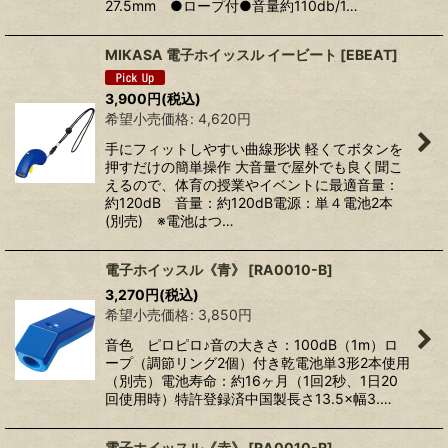
27.5mm ●ロープ付●音量約110db/1…
MIKASA 電子ホイッスル イービート
[
EBEAT
]
3,900
円
(税込)
希望小売価格
:
4,620
円
手にフィットしやすい曲線形状 軽くてボタンを
押すだけの簡単操作 大音量で屋外でも良く聞こ
えるので、体育の授業やイベントに最適音量：
約120dB 音量：約120dB電源：単４電池2本
(別売) ※電池はつ…
電子ホイッスル《青》
[
RA0010-B
]
3,270
円
(税込)
希望小売価格
:
3,850
円
音色 ピロピロ♪音の大きさ：100dB（1m）ロ
ープ（調節リング2個）付き乾電池単3形2本使用
（別売）電池寿命：約16ヶ月（1回2秒、1日20
回使用時）特許登録済中国製長さ13.5×幅3.…
電子ホイッスル《赤》
[
RA0010-R
]