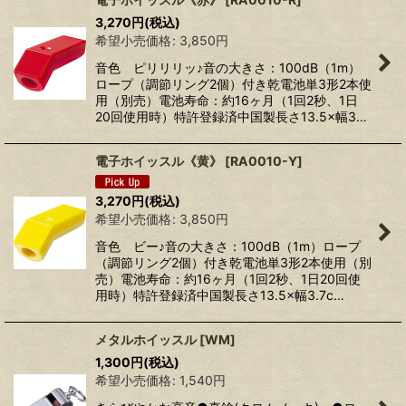
3,270
円
(税込)
希望小売価格
:
3,850
円
音色 ピリリリッ♪音の大きさ：100dB（1m）
ロープ（調節リング2個）付き乾電池単3形2本使
用（別売）電池寿命：約16ヶ月（1回2秒、1日
20回使用時）特許登録済中国製長さ13.5×幅3…
電子ホイッスル《黄》
[
RA0010-Y
]
3,270
円
(税込)
希望小売価格
:
3,850
円
音色 ビー♪音の大きさ：100dB（1m）ロープ
（調節リング2個）付き乾電池単3形2本使用（別
売）電池寿命：約16ヶ月（1回2秒、1日20回使
用時）特許登録済中国製長さ13.5×幅3.7c…
メタルホイッスル
[
WM
]
1,300
円
(税込)
希望小売価格
:
1,540
円