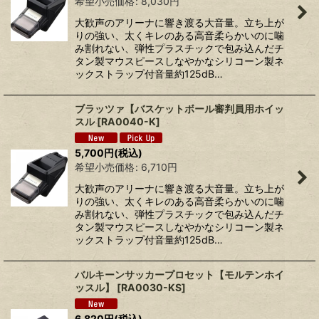
希望小売価格
:
8,030
円
大歓声のアリーナに響き渡る大音量。立ち上が
りの強い、太くキレのある高音柔らかいのに噛
み割れない、弾性プラスチックで包み込んだチ
タン製マウスピースしなやかなシリコーン製ネ
ックストラップ付音量約125dB…
ブラッツァ【バスケットボール審判員用ホイッ
スル
[
RA0040-K
]
5,700
円
(税込)
希望小売価格
:
6,710
円
大歓声のアリーナに響き渡る大音量。立ち上が
りの強い、太くキレのある高音柔らかいのに噛
み割れない、弾性プラスチックで包み込んだチ
タン製マウスピースしなやかなシリコーン製ネ
ックストラップ付音量約125dB…
バルキーンサッカープロセット【モルテンホイ
ッスル】
[
RA0030-KS
]
6,820
円
(税込)