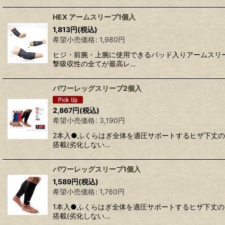
HEX アームスリーブ1個入
1,813
円
(税込)
希望小売価格
:
1,980
円
ヒジ・前腕・上腕に使用できるパッド入りアームスリー
撃吸収性の全てが最高レ…
パワーレッグスリーブ2個入
2,867
円
(税込)
希望小売価格
:
3,190
円
2本入●ふくらはぎ全体を適圧サポートするヒザ下丈のレ
搭載(劣化しない…
パワーレッグスリーブ1個入
1,589
円
(税込)
希望小売価格
:
1,760
円
1本入●ふくらはぎ全体を適圧サポートするヒザ下丈のレ
搭載(劣化しない…