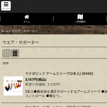
メニュー
ホーム
ご利用案内
>
ウエア・サポーター
ホーム
ウエア・サポーター
20
件
表示数
:
マクダビッド アームスリーブ(2本入)
[
6566
]
3,157
円
(税込)
並び順
:
希望小売価格
:
3,520
円
2本入●腕全体を適圧サポートするアームスリーブ ●
コントロール ●腕をつ…