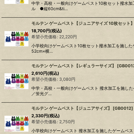
中学・高校・一般向けゲームベスト10枚セット撥水加
ル ●縦60cm&ti…
モルテン ゲームベスト【ジュニアサイズ 10枚セット
18,700
円
(税込)
希望小売価格
:
22,220
円
小学校向けゲームベスト10枚セット撥水加工を施した
52cm×横…
モルテン ゲームベスト【レギュラーサイズ】
[
GB001
2,610
円
(税込)
希望小売価格
:
3,080
円
中学・高校・一般向けゲームベスト 撥水加工を施した
／蛍光グ…
モルテン ゲームベスト【ジュニアサイズ】
[
GB0012
]
2,330
円
(税込)
希望小売価格
:
2,750
円
小学校向けゲームベスト 撥水加工を施したゲームベス