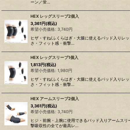
ーン／蛍…
HEX レッグスリーブ2個入
3,361
円
(税込)
希望小売価格
:
3,740
円
ヒザ・すね/ふくらはぎ・大腿に使えるパッド入りレッ
さ・フィット感・衝撃…
HEX レッグスリーブ1個入
1,813
円
(税込)
希望小売価格
:
1,980
円
ヒザ・すね/ふくらはぎ・大腿に使えるパッド入りレッ
さ・フィット感・衝撃…
HEX アームスリーブ2個入
3,361
円
(税込)
希望小売価格
:
3,740
円
ヒジ・前腕・上腕に使用できるパッド入りアームスリー
撃吸収性の全てが最高レ…