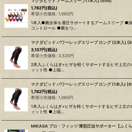
マクダビッド アームスリーブ(1本入)
[
656
]
1,782
円
(税込)
希望小売価格
:
1,980
円
1本入●腕全体を適圧サポートするアームスリーブ ●
コントロール ●腕をつ…
マクダビッド パワーレッグスリーブ ロング (2本入)
[
6
3,157
円
(税込)
希望小売価格
:
3,520
円
2本入ふくらはぎ+ヒザを軽くサポートするヒザ上丈のロ
ィット性 ●上端…
マクダビッド パワーレッグスリーブ ロング (1本入)
[
6
1,782
円
(税込)
希望小売価格
:
1,980
円
1本入ふくらはぎ+ヒザを軽くサポートするヒザ上丈のロ
ィット性 ●上端…
MIKASA プロ・フィッツ 薄型圧迫サポーター【ふく