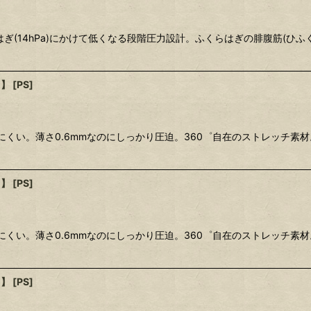
らはぎ(14hPa)にかけて低くなる段階圧力設計。ふくらはぎの腓腹筋(
用】
[
PS
]
にくい。薄さ0.6mmなのにしっかり圧迫。360゜自在のストレッチ
用】
[
PS
]
にくい。薄さ0.6mmなのにしっかり圧迫。360゜自在のストレッチ
用】
[
PS
]