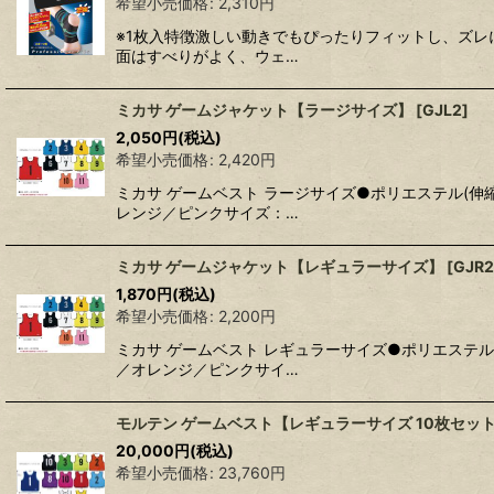
希望小売価格
:
2,310
円
※1枚入特徴激しい動きでもぴったりフィットし、ズレ
面はすべりがよく、ウェ…
ミカサ ゲームジャケット【ラージサイズ】
[
GJL2
]
2,050
円
(税込)
希望小売価格
:
2,420
円
ミカサ ゲームベスト ラージサイズ●ポリエステル(
レンジ／ピンクサイズ：…
ミカサ ゲームジャケット【レギュラーサイズ】
[
GJR2
1,870
円
(税込)
希望小売価格
:
2,200
円
ミカサ ゲームベスト レギュラーサイズ●ポリエステ
／オレンジ／ピンクサイ…
モルテン ゲームベスト【レギュラーサイズ 10枚セッ
20,000
円
(税込)
希望小売価格
:
23,760
円