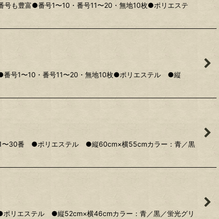
も豊富●番号1〜10・番号11〜20・無地10枚●ポリエステ
号1〜10・番号11〜20・無地10枚●ポリエステル ●縦
30番 ●ポリエステル ●縦60cm×横55cmカラー：青／黒
ポリエステル ●縦52cm×横46cmカラー：青／黒／蛍光グリ