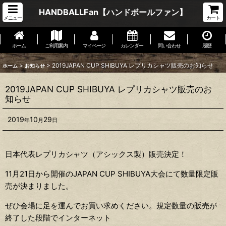
HANDBALLFan【ハンドボールファン】
メニュー
カート
ホーム
ご利用案内
マイページ
カレンダー
問い合わせ
履歴
>
>
2019JAPAN CUP SHIBUYA レプリカシャツ販売のお知らせ
ホーム
お知らせ
2019JAPAN CUP SHIBUYA レプリカシャツ販売のお
知らせ
2019
10
29
年
月
日
日本代表レプリカシャツ（アシックス製）販売決定！
11月21日から開催のJAPAN CUP SHIBUYA大会にて数量限定販
売が決まりました。
ぜひ会場に足を運んでお買い求めください。規定数量の販売が
終了した段階でインターネット