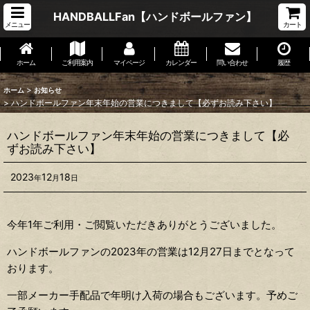
HANDBALLFan【ハンドボールファン】
メニュー
カート
ホーム
ご利用案内
マイページ
カレンダー
問い合わせ
履歴
>
ホーム
お知らせ
>
ハンドボールファン年末年始の営業につきまして【必ずお読み下さい】
ハンドボールファン年末年始の営業につきまして【必
ずお読み下さい】
2023
12
18
年
月
日
今年1年ご利用・ご閲覧いただきありがとうございました。
ハンドボールファンの2023年の営業は12月27日までとなって
おります。
一部メーカー手配品で年明け入荷の場合もございます。予めご