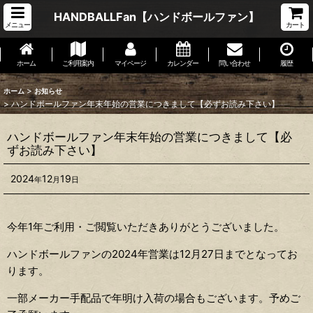
HANDBALLFan【ハンドボールファン】
メニュー
カート
ホーム
ご利用案内
マイページ
カレンダー
問い合わせ
履歴
>
ホーム
お知らせ
>
ハンドボールファン年末年始の営業につきまして【必ずお読み下さい】
ハンドボールファン年末年始の営業につきまして【必
ずお読み下さい】
2024
12
19
年
月
日
今年1年ご利用・ご閲覧いただきありがとうございました。
ハンドボールファンの2024年営業は12月27日までとなってお
ります。
一部メーカー手配品で年明け入荷の場合もございます。予めご