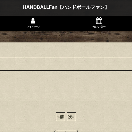
HANDBALLFan【ハンドボールファン】
マイページ
カレンダー
«
前
次
»