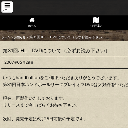
メニュー
ホーム
ご利用案内
>
>
第31回JHL DVDについて（必ずお読み下さい）
ホーム
お知らせ
第31回JHL DVDについて（必ずお読み下さい）
2007
05
29
年
月
日
いつもhandballfanをご利用いただきありがとうございます。
第31回日本ハンドボールリーグプレイオフDVDは大好評をいた
現在、再製作いたしております。
リリースまで今しばらくお待ち下さい。
次回、発売予定は6月25日前後の予定です。