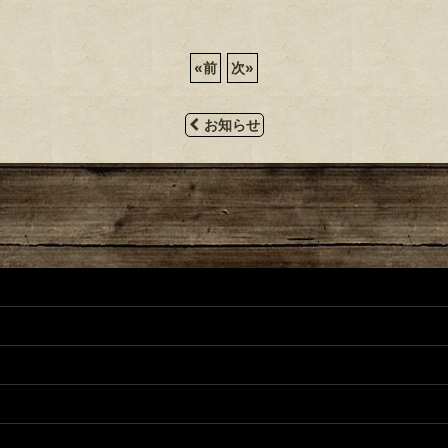
«
前
次
»
お知らせ