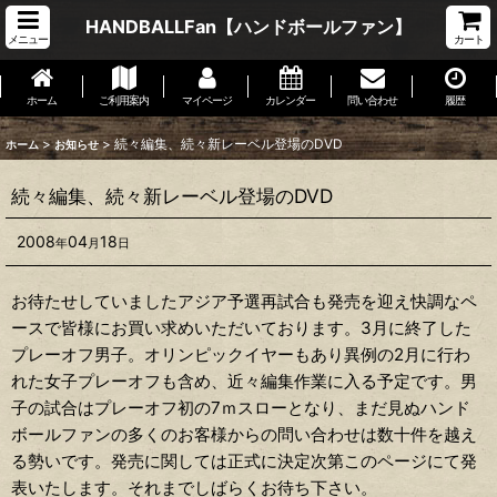
HANDBALLFan【ハンドボールファン】
メニュー
カート
ホーム
ご利用案内
マイページ
カレンダー
問い合わせ
履歴
>
>
続々編集、続々新レーベル登場のDVD
ホーム
お知らせ
続々編集、続々新レーベル登場のDVD
2008
04
18
年
月
日
お待たせしていましたアジア予選再試合も発売を迎え快調なペ
ースで皆様にお買い求めいただいております。3月に終了した
プレーオフ男子。オリンピックイヤーもあり異例の2月に行わ
れた女子プレーオフも含め、近々編集作業に入る予定です。男
子の試合はプレーオフ初の7ｍスローとなり、まだ見ぬハンド
ボールファンの多くのお客様からの問い合わせは数十件を越え
る勢いです。発売に関しては正式に決定次第このページにて発
表いたします。それまでしばらくお待ち下さい。