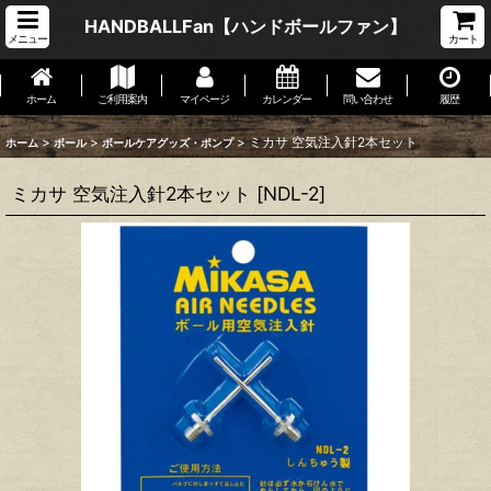
HANDBALLFan【ハンドボールファン】
メニュー
カート
ホーム
ご利用案内
マイページ
カレンダー
問い合わせ
履歴
>
>
>
ミカサ 空気注入針2本セット
ホーム
ボール
ボールケアグッズ・ポンプ
ミカサ 空気注入針2本セット
[
NDL-2
]