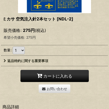
ミカサ 空気注入針2本セット
[
NDL-2
]
販売価格
:
275
円
(税込)
希望小売価格
:
275
円
数量
:
返品特約に関する重要事項
カートに入れる
お問い合わせ
商品詳細