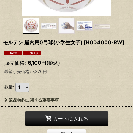
モルテン 屋内用0号球(小学生女子)
[
H0D4000-RW
]
販売価格
:
6,100
円
(税込)
希望小売価格
:
7,370
円
数量
:
返品特約に関する重要事項
カートに入れる