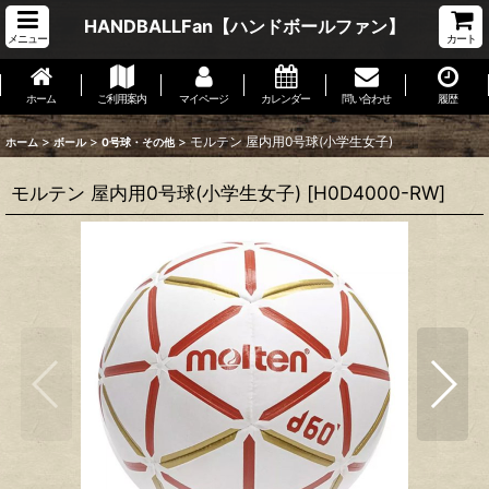
HANDBALLFan【ハンドボールファン】
メニュー
カート
ホーム
ご利用案内
マイページ
カレンダー
問い合わせ
履歴
>
>
>
モルテン 屋内用0号球(小学生女子)
ホーム
ボール
0号球・その他
モルテン 屋内用0号球(小学生女子)
[
H0D4000-RW
]