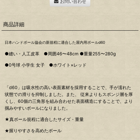
お問い合わせ
商品詳細
日本ハンドボール協会の新規程に適合した屋内用ボールd60
●縫い・人工皮革 ●周囲46〜48cm ●重量255〜280g
●0号球 小学生 女子 ●ホワイト×レッド
「d60」は吸水性の高い表面素材を採用することで、手が濡れた
状態での滑りを抑制しました。また、 従来よりもスポンジ層を厚
くし、60個の三角形を組み合わせた表面構造にすることで、より
掴みやすいボールになりました。
★真ボール規程に
適合したサイズ・重量
★握りやすさを高めたボール