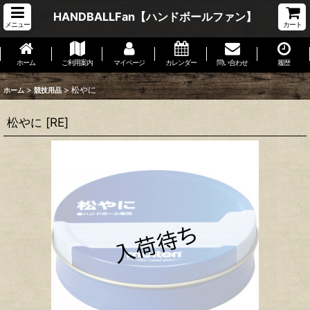
HANDBALLFan【ハンドボールファン】
メニュー
カート
ホーム
ご利用案内
マイページ
カレンダー
問い合わせ
履歴
>
>
松やに
ホーム
競技用品
松やに
[
RE
]