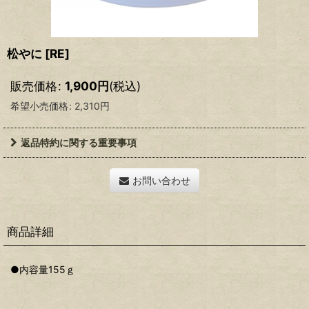
松やに
[
RE
]
販売価格
:
1,900
円
(税込)
希望小売価格
:
2,310
円
返品特約に関する重要事項
お問い合わせ
商品詳細
●内容量155ｇ