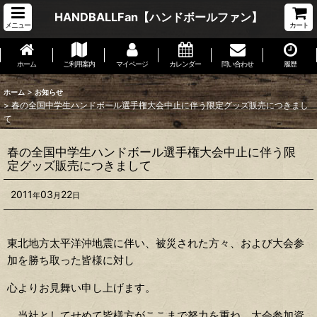
HANDBALLFan【ハンドボールファン】
メニュー
カート
ホーム
ご利用案内
マイページ
カレンダー
問い合わせ
履歴
>
ホーム
お知らせ
>
春の全国中学生ハンドボール選手権大会中止に伴う限定グッズ販売につきまし
て
春の全国中学生ハンドボール選手権大会中止に伴う限
定グッズ販売につきまして
2011
03
22
年
月
日
東北地方太平洋沖地震に伴い、被災された方々、および大会参
加を勝ち取った皆様に対し
心よりお見舞い申し上げます。
当社としてせめて皆様方がここまで努力を重ね、大会参加資