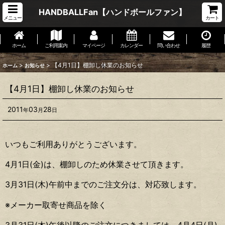
HANDBALLFan【ハンドボールファン】
メニュー
カート
ホーム
ご利用案内
マイページ
カレンダー
問い合わせ
履歴
>
>
【4月1日】棚卸し休業のお知らせ
ホーム
お知らせ
【4月1日】棚卸し休業のお知らせ
2011
03
28
年
月
日
いつもご利用ありがとうございます。
4月1日(金)は、棚卸しのため休業させて頂きます。
3月31日(木)午前中までのご注文分は、対応致します。
※メーカー取寄せ商品を除く
3月31日(木)午後以降のご注文につきましては、4月4日(月)