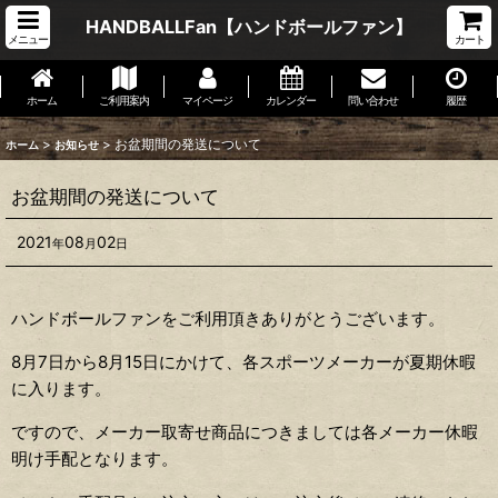
HANDBALLFan【ハンドボールファン】
メニュー
カート
ホーム
ご利用案内
マイページ
カレンダー
問い合わせ
履歴
>
>
お盆期間の発送について
ホーム
お知らせ
お盆期間の発送について
2021
08
02
年
月
日
ハンドボールファンをご利用頂きありがとうございます。
8月7日から8月15日にかけて、各スポーツメーカーが夏期休暇
に入ります。
ですので、メーカー取寄せ商品につきましては各メーカー休暇
明け手配となります。