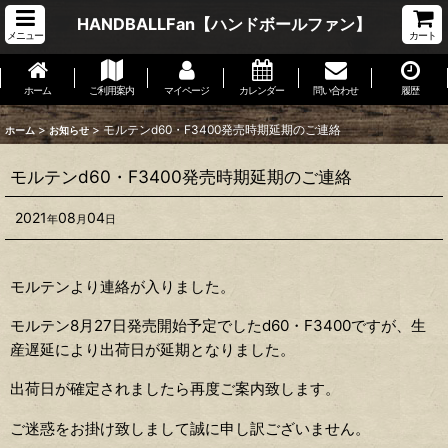
HANDBALLFan【ハンドボールファン】
メニュー
カート
ホーム
ご利用案内
マイページ
カレンダー
問い合わせ
履歴
>
>
モルテンd60・F3400発売時期延期のご連絡
ホーム
お知らせ
モルテンd60・F3400発売時期延期のご連絡
2021
08
04
年
月
日
モルテンより連絡が入りました。
モルテン8月27日発売開始予定でしたd60・F3400ですが、生
産遅延により出荷日が延期となりました。
出荷日が確定されましたら再度ご案内致します。
ご迷惑をお掛け致しまして誠に申し訳ございません。