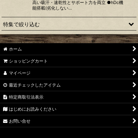
高い吸汗・速乾性とサポート力を両立 ●hDc機
能搭載(劣化しない…
特集で絞り込む
ウエア・サポーター
ホーム
審判グッズ
ショッピングカート
ボール
マイページ
競技用品
最近チェックしたアイテム
バッグ
特定商取引法表示
アクセサリー
はじめにお読みください
トレーニング機器
お問い合せ
大会記念グッズ