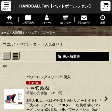
HANDBALLFan【ハンドボールファン】
メニュー
カート
ホーム
ご利用案内
マイページ
カレンダー
問い合わせ
履歴
>
>
ウエア・サポーター
ホーム
人気商品！
ウエア・サポーター
[
人気商品！
]
表示順変更
閉じる
1
件
表示数
:
パワーレッグスリーブ2個入
並び順
:
2,867
円
(税込)
希望小売価格
:
3,190
円
絞り込む
2本入●ふくらはぎ全体を適圧サポートするヒザ
下丈のレッグスリーブ ●タイトな装着感のパワ
ーメッシュhDcを採用 ●パワーメッシュhDcが