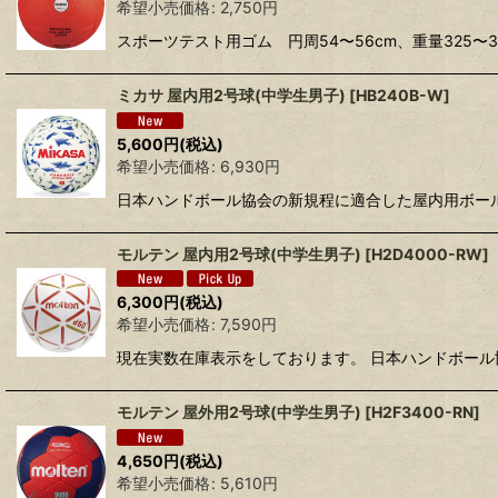
希望小売価格
:
2,750
円
スポーツテスト用ゴム 円周54〜56cm、重量325
ミカサ 屋内用2号球(中学生男子)
[
HB240B-W
]
5,600
円
(税込)
希望小売価格
:
6,930
円
日本ハンドボール協会の新規程に適合した屋内用ボールHB4
モルテン 屋内用2号球(中学生男子)
[
H2D4000-RW
]
6,300
円
(税込)
希望小売価格
:
7,590
円
現在実数在庫表示をしております。 日本ハンドボール協会
モルテン 屋外用2号球(中学生男子)
[
H2F3400-RN
]
4,650
円
(税込)
希望小売価格
:
5,610
円