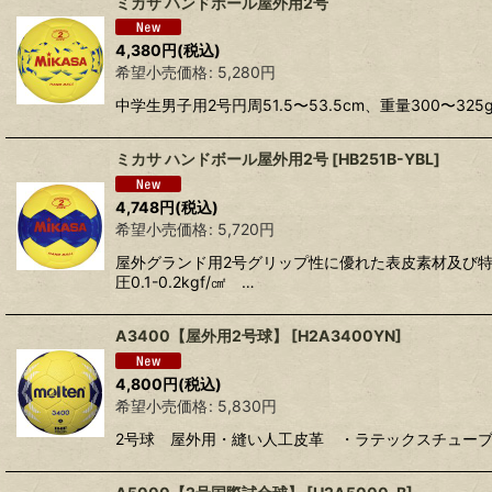
ミカサ ハンドボール屋外用2号
4,380
円
(税込)
希望小売価格
:
5,280
円
中学生男子用2号円周51.5〜53.5cm、重量30
ミカサ ハンドボール屋外用2号
[
HB251B-YBL
]
4,748
円
(税込)
希望小売価格
:
5,720
円
屋外グランド用2号グリップ性に優れた表皮素材及び
圧0.1-0.2kgf/㎠ …
A3400【屋外用2号球】
[
H2A3400YN
]
4,800
円
(税込)
希望小売価格
:
5,830
円
2号球 屋外用・縫い人工皮革 ・ラテックスチュー