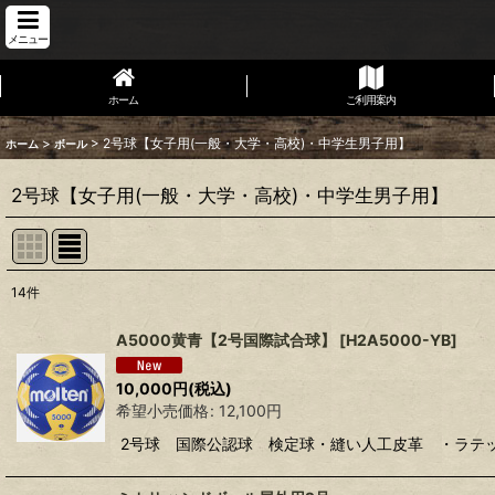
メニュー
ホーム
ご利用案内
>
>
2号球【女子用(一般・大学・高校)・中学生男子用】
ホーム
ボール
2号球【女子用(一般・大学・高校)・中学生男子用】
14
件
表示数
:
A5000黄青【2号国際試合球】
[
H2A5000-YB
]
並び順
:
10,000
円
(税込)
希望小売価格
:
12,100
円
2号球 国際公認球 検定球・縫い人工皮革 ・ラテック