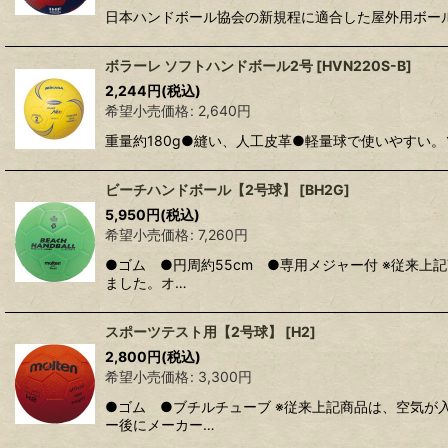
日本ハンドボール協会の新規程に適合した屋外用ボールF34
ボラーレ ソフトハンドボール2号
[
HVN220S-B
]
2,244
円
(税込)
希望小売価格
:
2,640
円
重量約180g●縫い、人工皮革●軽量球で使いやすい
ビーチハンドボール【2号球】
[
BH2G
]
5,950
円
(税込)
希望小売価格
:
7,260
円
●ゴム ●円周約55cm ●専用メジャー付 ※従来
ました。オ…
スポーツテスト用【2号球】
[
H2
]
2,800
円
(税込)
希望小売価格
:
3,300
円
●ゴム ●ブチルチューブ ※従来上記商品は、空気が
ー後にメーカー…