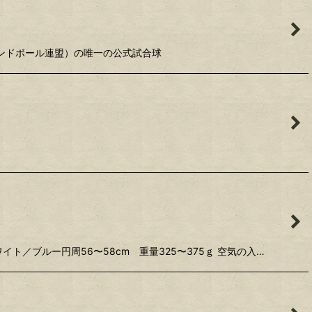
ハンドボール連盟）の唯一の公式試合球
イト／ブルー円周56〜58cm 重量325〜375ｇ 空気の入…