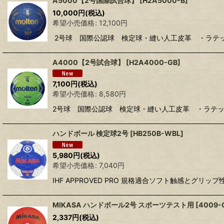
A5000【2号国際試合球】
[
H2A5000-B
]
10,000
円
(税込)
希望小売価格
:
12,100
円
2号球 国際公認球 検定球・縫い人工皮革 ・ラテッ
A4000【2号試合球】
[
H2A4000-GB
]
7,100
円
(税込)
希望小売価格
:
8,580
円
2号球 国際公認球 検定球・縫い人工皮革 ・ラテ
ハンドボール 検定球2号
[
HB250B-WBL
]
5,980
円
(税込)
希望小売価格
:
7,040
円
IHF APPROVED PRO 規格適合ソフト触感とグ
MIKASA ハンドボール2号 スポーツテスト用
[
4009-
2,337
円
(税込)