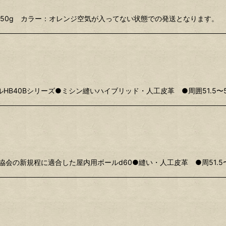
〜350g カラー：オレンジ空気が入ってない状態での発送となります。
0Bシリーズ●ミシン縫いハイブリッド・人工皮革 ●周囲51.5〜53.5
の新規程に適合した屋内用ボールd60●縫い・人工皮革 ●周51.5〜53.